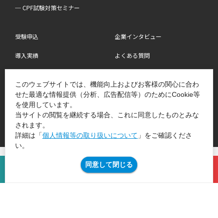
─ CPF試験対策セミナー
受験申込
企業インタビュー
導入実績
よくある質問
ダウンロード資料
お問い合せ
このウェブサイトでは、機能向上およびお客様の関心に合わ
せた最適な情報提供（分析、広告配信等）のためにCookie等
を使用しています。
当サイトの閲覧を継続する場合、これに同意したものとみな
されます。
詳細は「
個人情報等の取り扱いについて
」をご確認くださ
い。
個人情報等の取り扱いについて
JMAグループ環境方針
パンフレットは
同意して閉じる
受験申込は
こちら
こちら
©Japan Management Association All Rights Reserved.