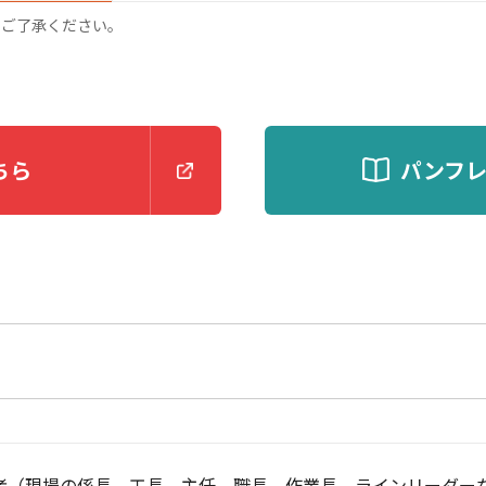
めご了承ください。
ちら
パンフ
者（現場の係長、工長、主任、職長、作業長、ラインリーダー